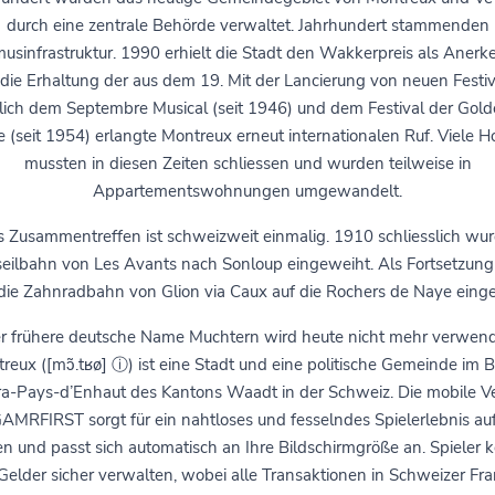
durch eine zentrale Behörde verwaltet. Jahrhundert stammenden
musinfrastruktur. 1990 erhielt die Stadt den Wakkerpreis als Aner
 die Erhaltung der aus dem 19. Mit der Lancierung von neuen Festiv
ich dem Septembre Musical (seit 1946) und dem Festival der Gol
 (seit 1954) erlangte Montreux erneut internationalen Ruf. Viele H
mussten in diesen Zeiten schliessen und wurden teilweise in
Appartementswohnungen umgewandelt.
s Zusammentreffen ist schweizweit einmalig. 1910 schliesslich wur
eilbahn von Les Avants nach Sonloup eingeweiht. Als Fortsetzun
ie Zahnradbahn von Glion via Caux auf die Rochers de Naye eing
r frühere deutsche Name Muchtern wird heute nicht mehr verwend
reux ([mɔ̃.tʁø] ⓘ) ist eine Stadt und eine politische Gemeinde im B
ra-Pays-d’Enhaut des Kantons Waadt in der Schweiz. Die mobile V
AMRFIRST sorgt für ein nahtloses und fesselndes Spielerlebnis auf
n und passt sich automatisch an Ihre Bildschirmgröße an. Spieler
 Gelder sicher verwalten, wobei alle Transaktionen in Schweizer Fr