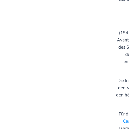
(194
Avants
des S
d
en
Die In
den V
den hö
Für d
Ca
Jahr