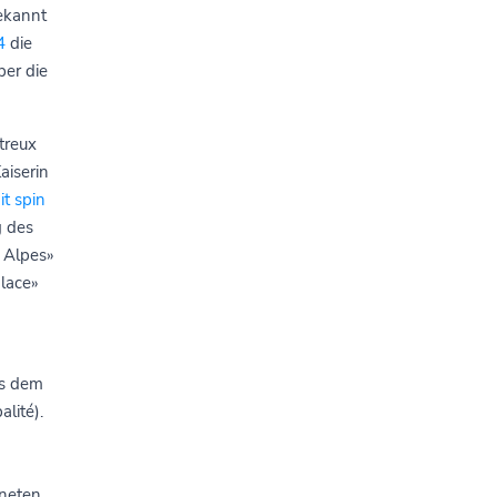
bekannt
4
die
er die
treux
aiserin
it spin
g des
 Alpes»
alace»
es dem
lité).
dneten