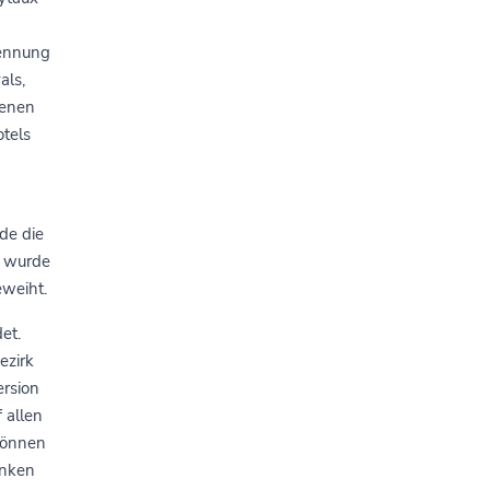
kennung
als,
denen
otels
de die
g wurde
eweiht.
et.
ezirk
ersion
 allen
 können
anken