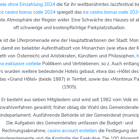
piele ohne Einzahlung 2024
die für ihr weltberühmtes Jazzfestival 
ice casino bonus code 2024
spiegelt das
ice casino bonus code 202
nte Atmosphäre der Region wider. Eine Schwäche des Hauses ist ab
oft schwierige und kostenpflichtige Parkplatzsituation.
e ist die Uferpromenade eine der Hauptattraktionen der Stadt. Mon
damit ein beliebter Aufenthaltsort von Monarchen (wie etwa der K
beth von Österreich) und Aristokraten, Künstlern und Philosophen,
h
no exklusive vorteile
Politikern und Vertriebenen, so z. Auch entlan
rs wurden weitere bedeutende Hotels gebaut, etwa das «Hôtel des
as «Grand Hôtel» (beide 1887) in Territet, sowie das «Montreux P
(1905).
Er besteht aus sieben Mitgliedern und wird seit 1982 vom Volk im
zwahlverfahren gewählt; früher oblag die Wahl des Gemeinderat
ndeparlament. Ausführende Behörde ist der Gemeinderat (municipa
Die Aufgaben des Gemeinderates umfassen die Budget- und
Rechnungsabnahme,
casino account erstellen
die Festlegung der
ndereglemente und die Kontrolle der Exekutive. Die 100 Abgeor