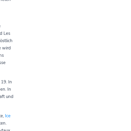
e
d Les
östlich
e wird
ns
sse
 19. In
en. In
aft und
te,
Ice
en.
ytaux