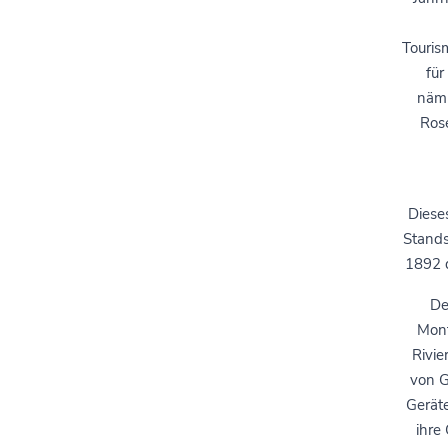
Touris
für
näml
Rose
Diese
Stands
1892 d
De
Mont
Rivie
von G
Geräte
ihre