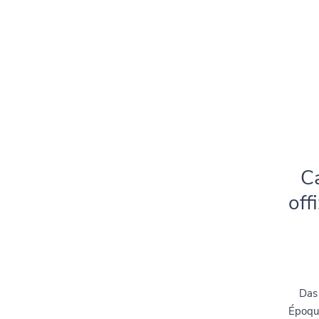
Ca
off
Das 
Époque