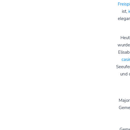
Freis
ist,
elega
Heut
wurde 
Elisa
casi
Seeufe
und d
Major
Gemei
Gemei