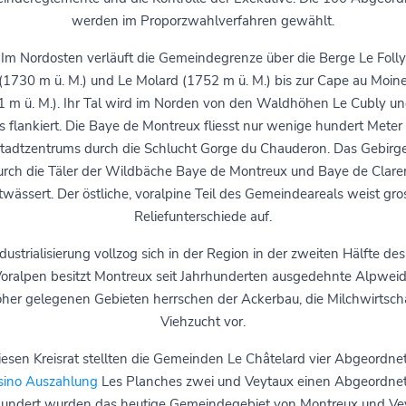
werden im Proporzwahlverfahren gewählt.
Im Nordosten verläuft die Gemeindegrenze über die Berge Le Folly
(1730 m ü. M.) und Le Molard (1752 m ü. M.) bis zur Cape au Moin
1 m ü. M.). Ihr Tal wird im Norden von den Waldhöhen Le Cubly un
 flankiert. Die Baye de Montreux fliesst nur wenige hundert Meter 
tadtzentrums durch die Schlucht Gorge du Chauderon. Das Gebirg
urch die Täler der Wildbäche Baye de Montreux und Baye de Clare
twässert. Der östliche, voralpine Teil des Gemeindeareals weist gro
Reliefunterschiede auf.
dustrialisierung vollzog sich in der Region in der zweiten Hälfte des
oralpen besitzt Montreux seit Jahrhunderten ausgedehnte Alpweid
her gelegenen Gebieten herrschen der Ackerbau, die Milchwirtsch
Viehzucht vor.
iesen Kreisrat stellten die Gemeinden Le Châtelard vier Abgeordne
sino Auszahlung
Les Planches zwei und Veytaux einen Abgeordnet
hundert wurden das heutige Gemeindegebiet von Montreux und Ve